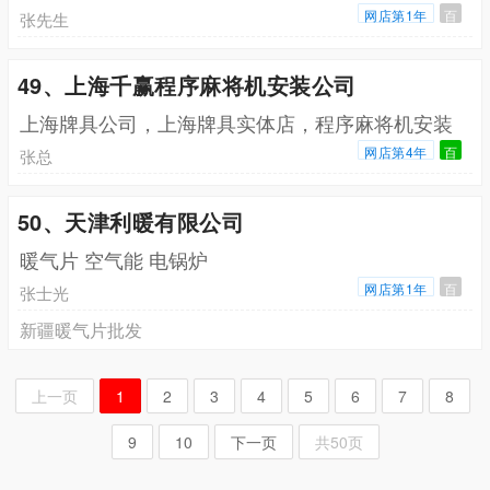
网店第1年
百
张先生
49、上海千赢程序麻将机安装公司
上海牌具公司，上海牌具实体店，程序麻将机安装
网店第4年
百
张总
50、天津利暖有限公司
暖气片 空气能 电锅炉
网店第1年
百
张士光
新疆暖气片批发
上一页
1
2
3
4
5
6
7
8
9
10
下一页
共50页