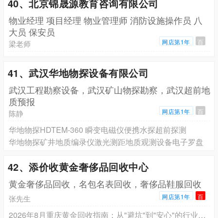
40、北京锦晟源教育咨询有限公司
物业经理 项目经理 物业管理师 消防设施操作员 八
大员 保安员
网店第1年
百
梁老师
41、武汉华地物探设备有限公司
武汉工程勘察设备，武汉矿山物探勘察，武汉超前地
质预报
网店第1年
百
陈静
华地物探HDTEM-360 瞬变电磁仪便携水探超前探测
华地物探矿井地质编录仪激光测距地质观测设备电子罗盘
42、添价收黄金奢侈品回收中心
黄金奢侈品回收，名包名表回收，奢侈品鞋服回收
网店第1年
百
张先生
2026年8月重庆黄金回收指南：从"避坑"到"安心"的行业新变局