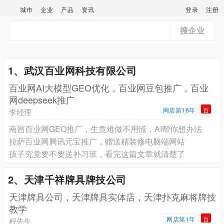
城市
企业
产品
资讯
登录
注册
搜企业
1、武汉百业网科技有限公司
百业网AI大模型GEO优化，百业网豆包推广，百业
网deepseek推广
网店第16年
百
李经理
南昌百业网GEO推广，生意难做不用慌，AI帮你想办法
拉萨百业网腾讯元宝推广，赠送精装修电脑端网站
孩子究竟要不要送补习班，看完这篇文章就清楚了
2、天津千祥牌具牌技公司
天津牌具公司，天津牌具实体店，天津扑克麻将牌技
教学
网店第1年
百
程先生