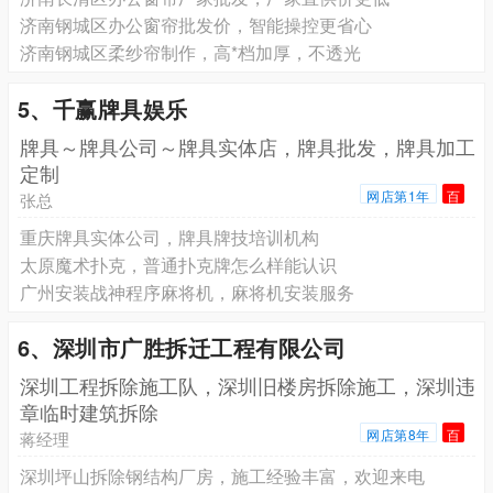
济南钢城区‌办公窗帘批发价，智能操控更省心
济南钢城区‌柔纱帘制作，高*档加厚，不透光
5、千赢牌具娱乐
牌具～牌具公司～牌具实体店，牌具批发，牌具加工
定制
网店第1年
百
张总
重庆牌具实体公司，牌具牌技培训机构
太原魔术扑克，普通扑克牌怎么样能认识
广州安装战神程序麻将机，麻将机安装服务
6、深圳市广胜拆迁工程有限公司
深圳工程拆除施工队，深圳旧楼房拆除施工，深圳违
章临时建筑拆除
网店第8年
百
蒋经理
深圳坪山拆除钢结构厂房，施工经验丰富，欢迎来电