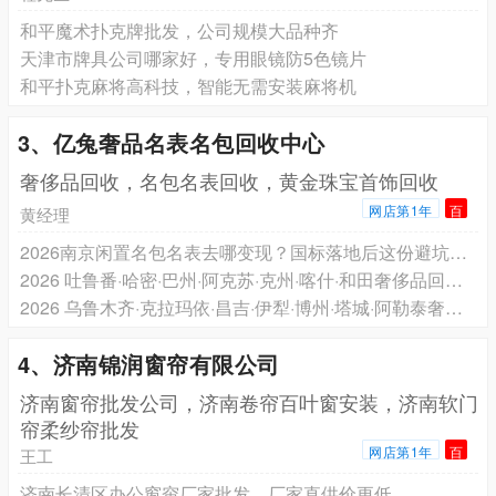
和平魔术扑克牌批发，公司规模大品种齐
天津市牌具公司哪家好，专用眼镜防5色镜片
和平扑克麻将高科技，智能无需安装麻将机
3、亿兔奢品名表名包回收中心
奢侈品回收，名包名表回收，黄金珠宝首饰回收
网店第1年
百
黄经理
2026南京闲置名包名表去哪变现？国标落地后这份避坑指南请收好
2026 吐鲁番·哈密·巴州·阿克苏·克州·喀什·和田奢侈品回收指南：南疆东疆国标落地后的合规渠道参考
2026 乌鲁木齐·克拉玛依·昌吉·伊犁·博州·塔城·阿勒泰奢侈品回收指南：北疆国标落地后的合规渠道参考
4、济南锦润窗帘有限公司
济南窗帘批发公司，济南卷帘百叶窗安装，济南软门
帘柔纱帘批发
网店第1年
百
王工
济南‌长清区办公窗帘厂家批发，厂家直供价更低