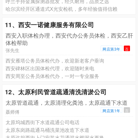
呼兰手持金属探测器批发，经久耐用，品质之选
哈尔滨经开区通道式X光安检机，多年经验值得信赖
11、西安一诺健康服务有限公司
西安入职体检办理，西安代办公务员体检，西安乙肝
体检帮助
网店第3年
百
张先生
西安雁塔公务员体检代办，欢迎新老客户垂询
西安碑林区出国体检代理，欢迎随时来电
西安周至公务员体检代办，一对一专业服务
12、太原利民管道疏通清洗清淤公司
太原管道疏通，太原清理化粪池，太原疏通下水道
网店第1年
百
聂师傅
太原坞城西街下水道疏通公司电话
太原东岗路疏通马桶洗菜池改造下水道
太原许坦西街上门安装水花洒混水阀漏水更换