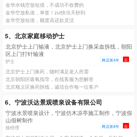
金华水钱空放短借，不成功不收费的
金华空放私借，单签！zui快当天秒到
金华空放短借，额度高还款灵活
5、北京家庭移动护士
北京护士上门输液，北京护士上门换采血拆线，朝阳
区上门打针输液
网店第4年
百
护士
北京护士上门换药，随时满足老人所需
北京朝阳区吸氧指导，在线客服为您解答
北京顺义区换药拆线，诚信合作每一位客户
6、宁波沃达景观喷泉设备有限公司
宁波水景喷泉设计，宁波仿木凉亭施工制作，宁波假
山假树制作
网店第8年
百
徐经理