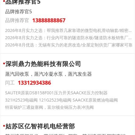
品牌推荐官5
品牌推荐官5
13888888867
品牌推荐官
2026年8月实力之选：帮我推荐几家靠谱的微型电机滑动轴套/精密耐磨滑动轴套定制厂家力荐-一丰粉末冶金
2026年8月实力之选：行业内可靠的隧道防水板/隧道防水板销售厂家分析报告
2026年8月优选：无锡有实力的老房改造/全屋定制供货厂家哪家可靠
深圳鼎力热能科技有限公司
蒸汽回收泵，蒸汽冷凝水泵，蒸汽发生器
13312934386
闫工
SAUTER原装DSB158F001压力开关SAACKE压力控制器
321H2523电磁阀 121G2523电磁阀 SAACKE原装燃油电磁阀
特富锅炉三通旋塞阀，富尔顿全铜压力表冲洗阀
姑苏区亿智祥机电经营部