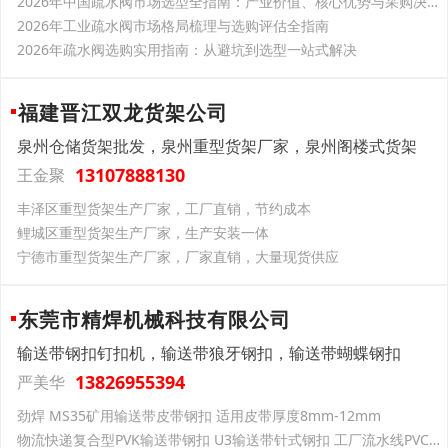
2026年中国疏水阀市场选型全指南：产业价值、核心优势与采购决策参考
2026年工业疏水阀市场格局梳理与选购评估全指南
2026年疏水阀选购实用指南：从避坑到选型一站式解决
福建晋江双龙货架公司
泉州仓储货架批发，泉州重型货架厂家，泉州阁楼式货架
13107888130
王金聚
丰泽区重型货架生产厂家，工厂直销，节约成本
鲤城区重型货架生产厂家，生产安装一体
宁德市重型货架生产厂家，厂家直销，大量现货供应
东莞市精焊机械科技有限公司
输送带钢扣钉扣机，输送带狼牙钢扣，输送带蝴蝶钢扣
13826955394
严美华
劲焊 MS35矿用输送带皮带钢扣 适用皮带厚度8mm-12mm
物流快递复合型PVK输送带钢扣 U3输送带针式钢扣 工厂流水线PVC输送带卡扣接头 适用皮带厚度4.0mm-4.8mm