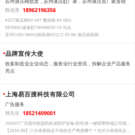
苏州液压阀批发，苏州液压缸厂家，苏州液压泵厂家直销
18962196356
陈优美
KEET液压阀RV-04T 叠加阀 RV-06G
REXMAC减速机TWHM050-14 马达
苏州CHIA WANG插装阀VCQ12-35-8A 液压插装阀
品牌宣传大使
收集制造业企业动态，服务业行业资讯，拆解企业产品服务
亮点
上海易百搜科技有限公司
广告服务
18521409001
韩先生
202607广东惠州校园防欺凌防护设备/防欺凌一键报警终端公司精选：盾王科技
【2026-08】三分体接线盒不错的生产商挑哪个？光伏分体接线盒、熔断器优选——新金阳