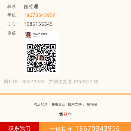
颜经理
联系：
18670343956
手机：
1085155345
Q Q：
微信：
网店ID：35072765，共被浏览过 1352857 次
网店登录
免费开店
技
术
支
持
：
颜艳珍
8
第
年
18670343956
联系我们
一键拨号