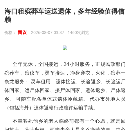
海口租殡葬车运送遗体，多年经验值得信
赖
面议
价格：
2026-08-07 03:37 1460次浏览
全年无休，全国接运，24小时服务，正规民政部门
殡葬车，殡仪车，灵车接运，净身穿衣，火化，殡葬一
条龙服务： 灵车租用、遗体接运、长途返乡、长途运尸
体回家、运尸体回家、接尸体回家、遗体返乡、尸体返
乡。 可随车配备单体式遗体冷藏箱。 代办市外地人员
（包括海外）遗体返籍行政准许运输手续。
不幸客死他乡的老人临终前都有一个心愿，就是回
归故土，落叶归根。而丧失亲人是多么痛苦的事，中心